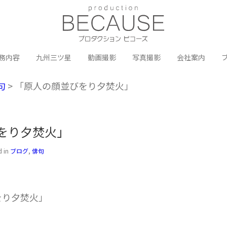
務内容
九州三ツ星
動画撮影
写真撮影
会社案内
句
> 「原人の顔並びをり夕焚火」
をり夕焚火」
d in
ブログ
,
俳句
をり夕焚火」