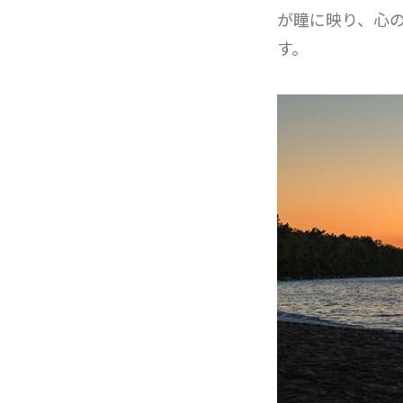
が瞳に映り、心
す。