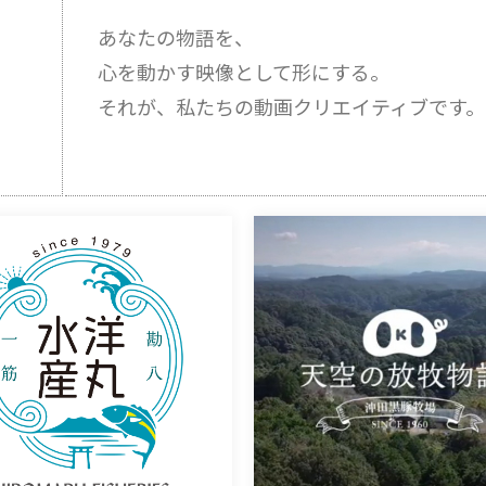
あなたの物語を、
心を動かす映像として形にする。
それが、私たちの動画クリエイティブです。
洋丸水産（有）様
（株）沖田黒豚牧場様
鹿児島県鹿屋市で勘八養殖を行って
黒豚ブランド「かごしま黒豚」を放
[…]
[…]