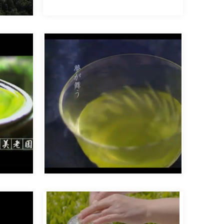
お茶の美老園様
「夢が舞う」篇 お茶の美老園様の
[…]