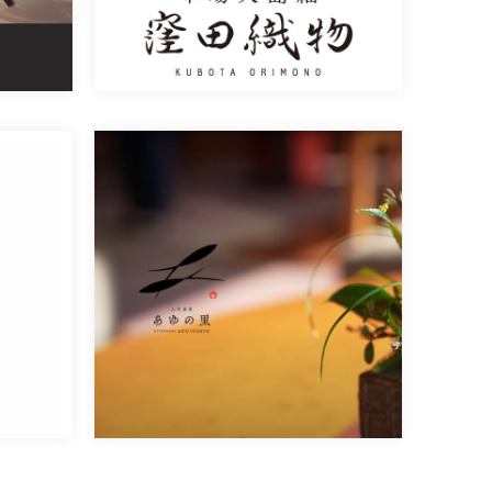
清流山水花 あゆの里様
熊本県人吉市の老舗温泉旅館「あゆ
[…]