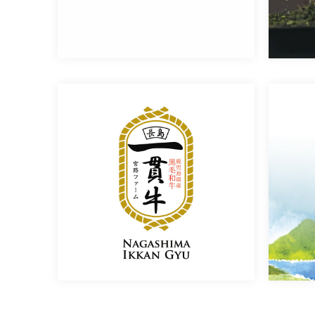
宮路ファーム様
鹿児島県出水郡長島町にある宮路フ
[…]