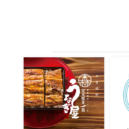
森うなぎ屋様
創業昭和22年、佐賀県嬉野市にあ
[…]