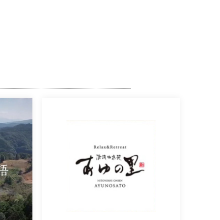
清流山水花 あゆの里様
熊本県人吉市の老舗温泉旅館「あゆ
[…]