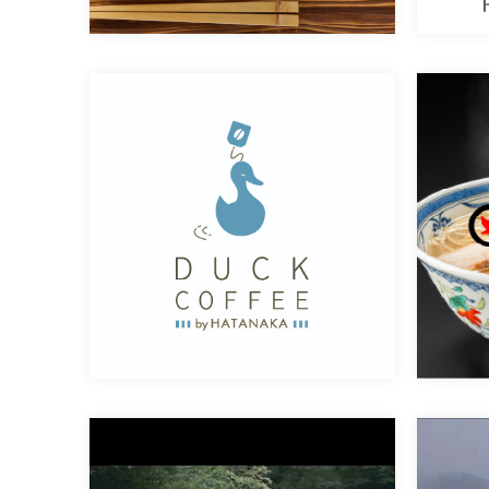
HATANAKA COFFEE様
鹿児島市内に3店舗お店を構える老
[…]