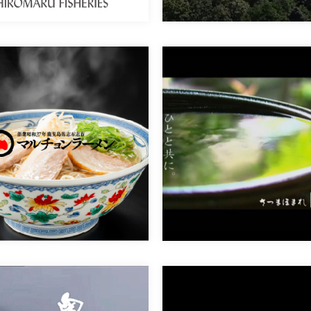
有限会社マルチョンラーメン
お茶の美老園様
様
「ひとと共に」篇（30秒） お茶
[…]
昭和37年創業、志布志に本店、鹿
[…]