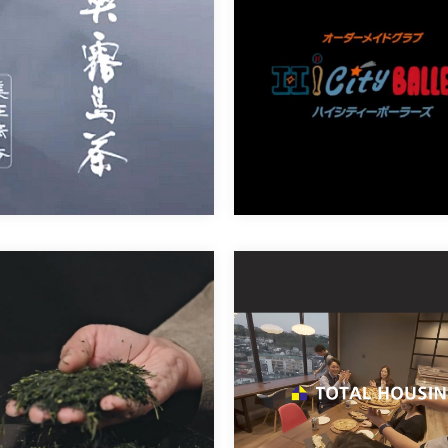
お茶の美老園様
Hi.City.Ballers様
奥霧島茶編（15秒） お茶の美老
鹿児島県鹿児島市で鹿児島和牛の皮
[…]
[…]
お茶の美老園様
トータルハウジング様
お茶の美老園様のパッケージとホー
鹿児島県に拠点を置き、注文住宅、
[…]
[…]