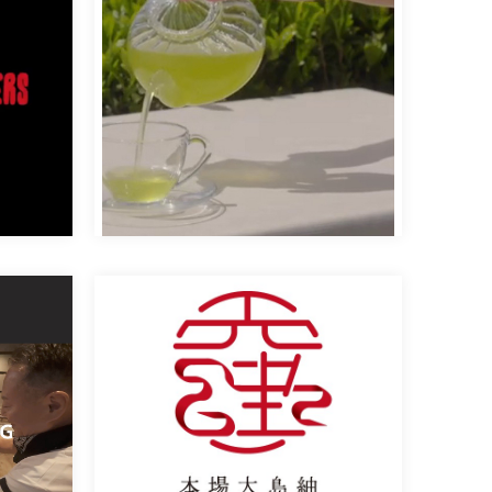
お茶の美老園様
お茶の美老園様のパッケージとホー
[…]
窪田織物様
窪田織物様は鹿児島市にて本場大島
[…]