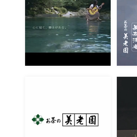
お茶の美老園様
人と夢をつなぐもの篇（30秒） […]
お茶の美老園様
お茶の美老園様のパッケージとホー
[…]