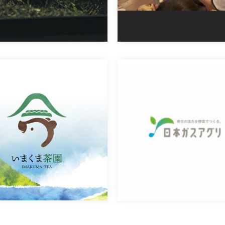
今隈製茶 (いまくま茶園)様
日本ガスアグリ(株)様
肝属郡錦江町にあります今隈製茶様
日本ガスアグリ様の「すごい野菜」
[…]
[…]