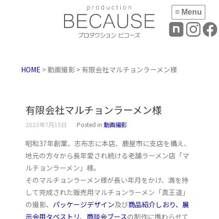
≡ Menu
HOME
> 動画撮影 > 有限会社マルチョンラーメン様
有限会社マルチョンラーメン様
2023年7月15日
Posted in
動画撮影
昭和37年創業、志布志に本店、鹿屋市に支店を構え、
地元の方々から長年愛され続ける老舗ラーメン店「マ
ルチョンラーメン」様。
そのマルチョンラーメン様が長い年月をかけ、満を持
して完成された販売用マルチョンラーメン「真王道」
の撮影、
パッケージデザイン
及び
商品紹介しおり、展
示会用タペストリ
、
商談会ブース
の制作に携わらせて