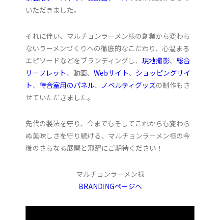
いただきました。
それに伴い、マルチョンラーメン様の創業から変わら
ないラーメンづくりへの徹底的なこだわり、心温まる
エピソードなどをブランディングし、
現地撮影
、
総合
リーフレット
、動画、
Webサイト
、
ショッピングサイ
ト
、
待合室用のパネル
、
ノベルティグッズ
の制作もさ
せていただきました。
先代の製法を守り、今までもそしてこれからも変わら
ぬ美味しさを守り続ける、マルチョンラーメン様の今
後のさらなる展開と飛躍にご期待ください！
マルチョンラーメン様
BRANDINGページへ