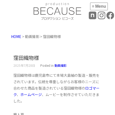
≡ Menu
HOME
> 動画撮影 > 窪田織物様
窪田織物様
2025年7月28日
Posted in
動画撮影
窪田織物様は鹿児島市にて本場大島紬の製造・販売を
されています。伝統を尊重しながらお客様のニーズに
合わせた商品を製造されている窪田織物様の
ロゴマー
ク
、
ホームページ
、ムービーを制作させていただきま
した。
職人篇