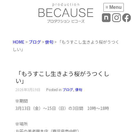
≡ Menu
HOME
>
ブログ
>
俳句
> 「もうすこし生きよう桜がうつく
しい」
「もうすこし生きよう桜がうつくし
い」
2026年3月19日
Posted in
ブログ
,
俳句
🌸期間
3月13日（金）～15日（日）の3日間 10時～18時
🌸場所
お茶の美老園本店（鹿児島市中町）