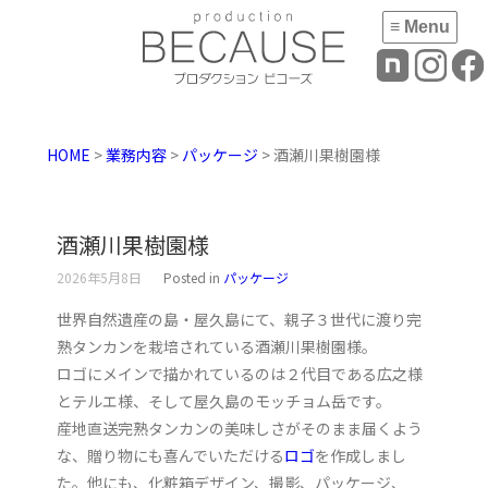
≡ Menu
HOME
>
業務内容
>
パッケージ
> 酒瀬川果樹園様
酒瀬川果樹園様
2026年5月8日
Posted in
パッケージ
世界自然遺産の島・屋久島にて、親子３世代に渡り完
熟タンカンを栽培されている酒瀬川果樹園様。
ロゴにメインで描かれているのは２代目である広之様
とテルエ様、そして屋久島のモッチョム岳です。
産地直送完熟タンカンの美味しさがそのまま届くよう
な、贈り物にも喜んでいただける
ロゴ
を作成しまし
た。他にも、化粧箱デザイン、撮影、パッケージ、