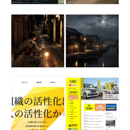
手花火の柳が
寒柝の波打ち
好きでそれつ
際を行くごと
きり
し
🎆俳句の旅 「手
🌕俳句の旅 「寒
[…]
[…]
(株)ヒューマン
（株）YRC様
パワー様
新車から中古車ま
で、 車の販売・
鹿児島市を拠点と
[…]
し、人事労務コン
[…]