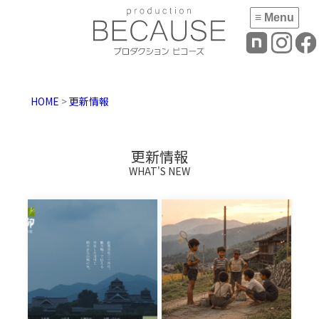
≡ Menu
HOME
>
更新情報
更新情報
WHAT'S NEW
郷土料理 青柳
とんぼ連れて
（有）様
味方あつまる
山の国
熊本市の郷土料
理・日本料理の青
俳句の旅 「とんぼ
柳 […]
連れて味方あつ
[…]